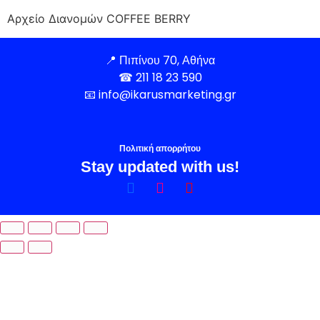
Αρχείο Διανομών COFFEE BERRY
📍
Πιπίνου 70, Αθήνα
☎
211 18 23 590
📧
info@ikarusmarketing.gr
Πολιτική απορρήτου
Stay updated with us!