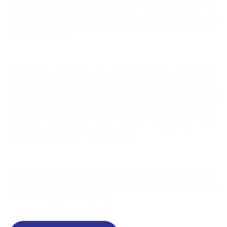
είναι πάντα ενημερωμένα τα στοιχεία του, την
παρακολούθηση και απάντηση των σχολίων που μπορεί
να έχετε και παρέχουμε και ανάλυση των στατιστικών της
επισκεψιμότητας.
Επιπλέον, μπορούμε να αναλάβουμε τη δημιουργία
καταχώρησης στους χάρτες Petal της Huawei, καθώς
πολλοί χρήστες Huawei δεν μπορούν να έχουν πρόσβαση
στην εφαρμογή Google Maps, οπότε και δεν μπορούν να
βρουν την επιχείρηση σας. Με μια καταχώρηση και στην
εφαρμογή της Huawei εξασφαλίζουμε ότι όλοι οι χρήστες
κινητών τηλεφώνων θα έχουν πρόσβαση στις
πληροφορίες και την τοποθεσία σας.
Η προβολή της επιχείρησης σας με σωστό τρόπο στις
εφαρμογές της Google και της Huawei φέρνει καθημερινές
προβολές από χρήστες του διαδικτύου, οπότε αυξάνει και
τους εν δυνάμει πελάτες σας.