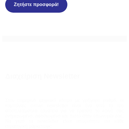
Ζητήστε προσφορά!
Διαχείριση Newsletter
Στον σημερινό ψηφιακό κόσμο με γρήγορο ρυθμό, οι
καμπάνιες e-mail newsletter είναι ένα από τα πιο
αποτελεσματικά εργαλεία για να κρατάτε το κοινό σας
ενημερωμένο, αφοσιωμένο και πιστό στην επωνυμία σας.
Να γιατί τα newsletter είναι απαραίτητα για κάθε
στρατηγική μάρκετινγκ: