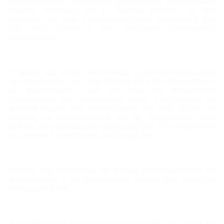
εφαρμογές αυτές σημαίνει ότι χάνει δεκάδες ή εκατοντάδες
δωρεάν προβολές και εν δυνάμει πελάτες. Το ίδιο
συμβαίνει και όταν η καταχώρηση μιας επιχείρησης δεν
έχει γίνει σωστά ή όταν υπάρχουν λανθασμένες
πληροφορίες.
Η ομάδα μας μπορεί να αναλάβει τη σωστή καταχώρηση
της επιχείρησης σας στην Google και στην Google Maps,
με φωτογραφικό υλικό και όλες τις απαραίτητες
πληροφορίες που απαιτούνται, ώστε η επιχείρηση να
φαίνεται σωστά στα αποτελέσματα και τους χάρτες, οι
χρήστες να ενημερώνονται για τις πληροφορίες που
θέλουν, να επικοινωνούν άμεσα μαζί σας ή να οδηγούνται
στο φυσικό ή ηλεκτρονικό κατάστημά σας.
Επίσης, σας παρέχουμε την τεχνική υποστήριξη ώστε να
διορθώσουμε ή να βελτιώσουμε κάποια ήδη υπάρχων
καταχώρησή σας.
Αναλαμβάνουμε τη διαχείριση του προφίλ σας, ώστε να