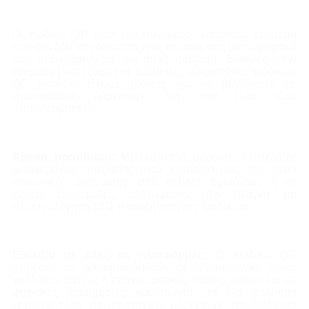
Οι κωδικοί QR είναι ένα σύγχρονο, καινοτόμο εργαλείο
που συνδέει απρόσκοπτα τους πελάτες σας με το ψηφιακό
σας περιεχόμενο με μια απλή σάρωση. Εύκολες στην
εφαρμογή και εξαιρετικά ευέλικτες, οι καμπάνιες κωδικών
QR είναι ο τέλειος τρόπος για να βελτιώσετε τις
προσπάθειες μάρκετινγκ. Να γιατί είναι τόσο
αποτελεσματικές:
Άμεση πρόσβαση:
Με μια απλή σάρωση, οι πελάτες
μεταφέρονται απευθείας στον ιστότοπό σας, στα μέσα
κοινωνικής δικτύωσης, στις σελίδες προϊόντων ή σε
ειδικές προσφορές, εξαλείφοντας την ανάγκη για
πληκτρολόγηση URL ή αναζήτηση στο διαδίκτυο.
Ευελιξία σε όλες τις πλατφόρμες:
Οι κωδικοί QR
μπορούν να χρησιμοποιηθούν σε έντυπο υλικό όπως
φυλλάδια, αφίσες ή επαγγελματικές κάρτες, καθώς και σε
ψηφιακές διαφημίσεις, καθιστώντας τα ένα πολύτιμο
εργαλείο τόσο για στρατηγικές μάρκετινγκ στο διαδίκτυο