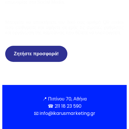
επωνυμίας στα Social Media.
Μπορείτε να αποκτήσετε τον δικό σας αριθμό QR codes
που επιθυμείτε και αφήστε σε εμάς τις σωστές ρυθμίσεις
και οργάνωση της καμπάνιας που θέλετε να υλοποιήσετε.
Ζητήστε προσφορά!
📍
Πιπίνου 70, Αθήνα
☎
211 18 23 590
📧
info@ikarusmarketing.gr