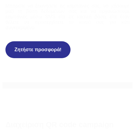
Μπορείτε να ξεκινήσετε τις καμπάνιες σας, να χτίσουμε
μαζί τη βάση δεδομένων σας και να οργανώσουμε
καμπάνιες μέσω SMS είτε σε τακτική βάση, είτε όταν
θέλετε να προσεγγίσετε το κοινό σας για κάτι
συγκεκριμένο.
Ζητήστε προσφορά!
Διαχείριση QR code campaign