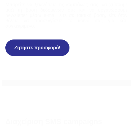
Μπορείτε να ξεκινήσετε τις καμπάνιες σας, να χτίσουμε
μαζί τη βάση δεδομένων σας και να οργανώσουμε
newsletter μέσω e-mail είτε σε τακτική βάση, είτε όταν
θέλετε να προσεγγίσετε το κοινό σας για κάτι
συγκεκριμένο.
Ζητήστε προσφορά!
Διαχείριση SMS campaigns