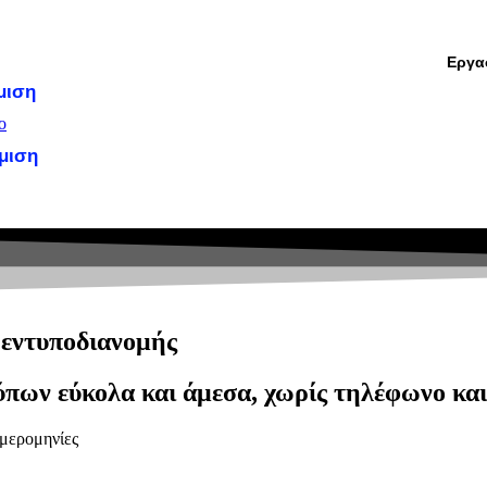
Εργασ
μιση
μιση
ιακή Διαφήμιση
 εντυποδιανομής
πων εύκολα και άμεσα, χωρίς τηλέφωνο κα
ημερομηνίες