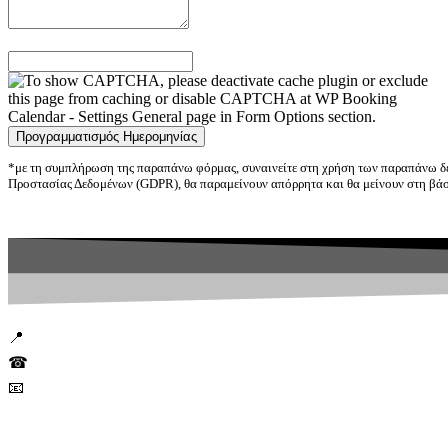
*με τη συμπλήρωση της παραπάνω φόρμας, συναινείτε στη χρήση των παραπάνω δε
Προστασίας Δεδομένων (GDPR), θα παραμείνουν απόρρητα και θα μείνουν στη βάση
📍
Πιπίνου 70, Αθήνα
☎
211 18 23 590
📧
info@ikarusmarketing.gr