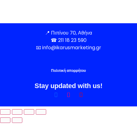
📍
Πιπίνου 70, Αθήνα
☎
211 18 23 590
📧
info@ikarusmarketing.gr
Πολιτική απορρήτου
Stay updated with us!