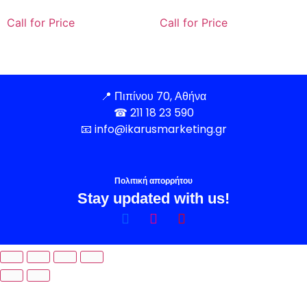
Call for Price
Call for Price
📍
Πιπίνου 70, Αθήνα
☎
211 18 23 590
📧
info@ikarusmarketing.gr
Πολιτική απορρήτου
Stay updated with us!