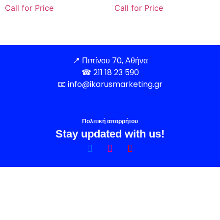
Call for Price
Call for Price
📍
Πιπίνου 70, Αθήνα
☎
211 18 23 590
📧
info@ikarusmarketing.gr
Πολιτική απορρήτου
Stay updated with us!