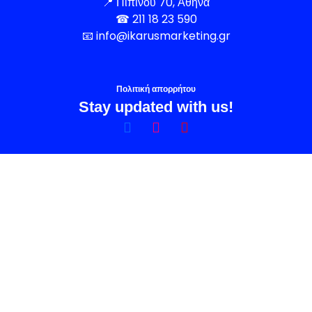
📍
Πιπίνου 70, Αθήνα
☎
211 18 23 590
📧
info@ikarusmarketing.gr
Πολιτική απορρήτου
Stay updated with us!