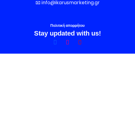
📧
info@ikarusmarketing.gr
Πολιτική απορρήτου
Stay updated with us!
Share on Facebook
Share on Instagram
Share on YouTube