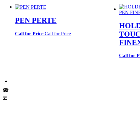
PEN PERTE
HOLD
TOUC
Call for Price
Call for Price
FINE
Call for P
📍
Πιπίνου 70, Αθήνα
☎
211 18 23 590
📧
info@ikarusmarketing.gr
468995