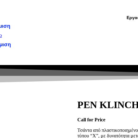
Εργασ
μιση
μιση
ιακή Διαφήμιση
PEN KLINC
Call for Price
Τσάντα από πλαστικοποιημένο
τύπου “X”, με δυνατότητα μετ