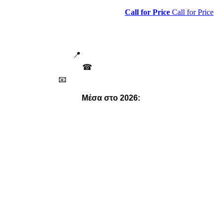
Call for Price
Call for Price
📍
Πιπίνου 70, Αθήνα
☎
211 18 23 590
📧
info@ikarusmarketing.gr
Μέσα στο 2026:
468995
Μοιρασμένα έντυπα