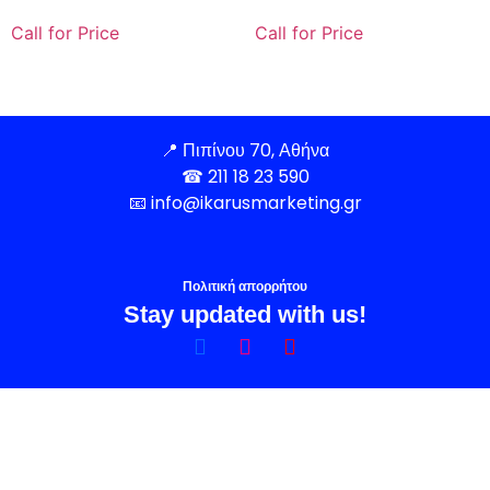
Call for Price
Call for Price
📍
Πιπίνου 70, Αθήνα
☎
211 18 23 590
📧
info@ikarusmarketing.gr
Πολιτική απορρήτου
Stay updated with us!