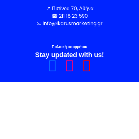
📍
Πιπίνου 70, Αθήνα
☎
211 18 23 590
📧
info@ikarusmarketing.gr
Πολιτική απορρήτου
Stay updated with us!
Share on Facebook
Share on Instagram
Share on YouTube