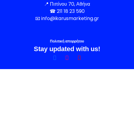
📍
Πιπίνου 70, Αθήνα
☎
211 18 23 590
📧
info@ikarusmarketing.gr
Πολιτική απορρήτου
Stay updated with us!