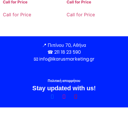
Call for Price
Call for Price
Call for Price
Call for Price
📍
Πιπίνου 70, Αθήνα
☎
211 18 23 590
📧
info@ikarusmarketing.gr
Πολιτική απορρήτου
Stay updated with us!
Share
on
Share